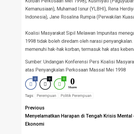
Korban Perkosaan Mei 1998), Kusmiyati (Paguyuban
Kemanusiaan), Muhamad Isnur (YLBHI), Rena Herdiy
Indonesia), Jane Rosalina Rumpia (Perwakilan Kuasa
Koalisi Masyarakat Sipil Melawan Impunitas meneg
1998 tidak boleh diredam oleh narasi penyangkalan.
memenuhi hak-hak korban, termasuk hak atas kebena
Sumber: Undangan Konferensi Pers Koalisi Masyara
atas Penyangkalan Perkosaan Massal Mei 1998
0
0
0
0
Shares
Perempuan
Politik Perempuan
Tags:
Previous
Menyelamatkan Harapan di Tengah Krisis Mental
Ekonomi