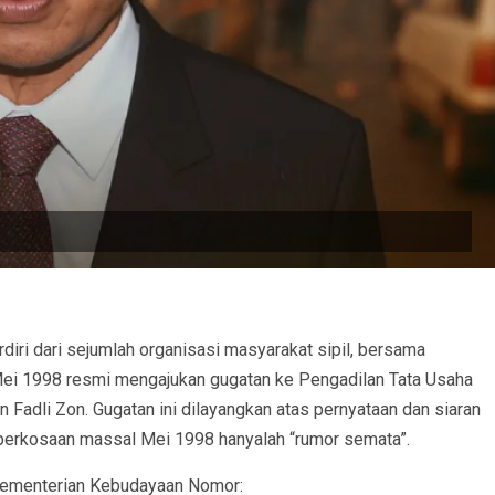
diri dari sejumlah organisasi masyarakat sipil, bersama
Mei 1998 resmi mengajukan gugatan ke Pengadilan Tata Usaha
Fadli Zon. Gugatan ini dilayangkan atas pernyataan dan siaran
erkosaan massal Mei 1998 hanyalah “rumor semata”.
 Kementerian Kebudayaan Nomor: