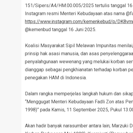
151/Sipers/A4/HM.00.005/2025 tertulis tanggal 16 
Instagram resmi Menteri Kebudayaan atas nama @f
https://www.instagram.com/kemenkebud/p/DK8v
@kemenbud tanggal 16 Juni 2025.
Koalisi Masyarakat Sipil Melawan Impunitas menilai
prinsip hak asasi manusia, dan asas penyelenggaraa
penyalahgunaan wewenang yang melukai korban sert
dianggap sebagai pengkhianatan terhadap korban p
penegakan HAM di Indonesia.
Dalam rangka memperjelas langkah hukum dan sikap k
“Menggugat Menteri Kebudayaan Fadli Zon atas Pe
1998)” pada Kamis, 11 September 2025, Pukul 13.00 
Akan hadir banyak narasumber antara lain; Marzuki 