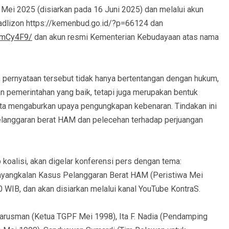
Mei 2025 (disiarkan pada 16 Juni 2025) dan melalui akun
adlizon https://kemenbud.go.id/?p=66124 dan
mmCy4F9/
dan akun resmi Kementerian Kebudayaan atas nama
, pernyataan tersebut tidak hanya bertentangan dengan hukum,
n pemerintahan yang baik, tetapi juga merupakan bentuk
a mengaburkan upaya pengungkapan kebenaran. Tindakan ini
elanggaran berat HAM dan pelecehan terhadap perjuangan
oalisi, akan digelar konferensi pers dengan tema:
nyangkalan Kasus Pelanggaran Berat HAM (Peristiwa Mei
WIB, dan akan disiarkan melalui kanal YouTube KontraS.
Darusman (Ketua TGPF Mei 1998), Ita F. Nadia (Pendamping