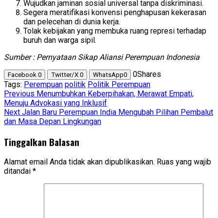
Wujudkan jaminan sosial universal tanpa diskriminasi.
Segera meratifikasi konvensi penghapusan kekerasan
dan pelecehan di dunia kerja.
Tolak kebijakan yang membuka ruang represi terhadap
buruh dan warga sipil.
Sumber : Pernyataan Sikap Aliansi Perempuan Indonesia
0
Shares
Facebook
0
Twitter/X
0
WhatsApp
0
Tags:
Perempuan
politik
Politik Perempuan
Post
Previous
Menumbuhkan Keberpihakan, Merawat Empati,
Menuju Advokasi yang Inklusif
navigation
Next
Jalan Baru Perempuan India Mengubah Pilihan Pembalut
dan Masa Depan Lingkungan
Tinggalkan Balasan
Alamat email Anda tidak akan dipublikasikan.
Ruas yang wajib
ditandai
*