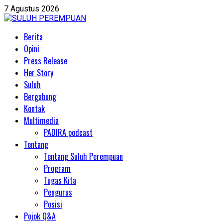
Skip
7 Agustus 2026
to
content
Primary
Berita
Menu
Opini
Press Release
Her Story
Suluh
Bergabung
Kontak
Multimedia
PADIRA podcast
Tentang
Tentang Suluh Perempuan
Program
Tugas Kita
Pengurus
Posisi
Pojok Q&A