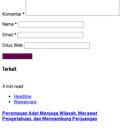
Komentar
*
Nama
*
Email
*
Situs Web
Terkait
4 min read
Headline
Wawancara
Perempuan Adat Menjaga Wilayah, Merawat
Pengetahuan, dan Menyambung Perjuangan