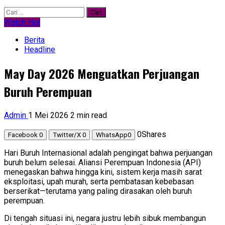
Cari
untuk:
Watch Her
Berita
Headline
May Day 2026 Menguatkan Perjuangan
Buruh Perempuan
Admin
1 Mei 2026
2 min read
0
Shares
Facebook
0
Twitter/X
0
WhatsApp
0
Hari Buruh Internasional adalah pengingat bahwa perjuangan
buruh belum selesai. Aliansi Perempuan Indonesia (API)
menegaskan bahwa hingga kini, sistem kerja masih sarat
eksploitasi, upah murah, serta pembatasan kebebasan
berserikat—terutama yang paling dirasakan oleh buruh
perempuan.
Di tengah situasi ini, negara justru lebih sibuk membangun