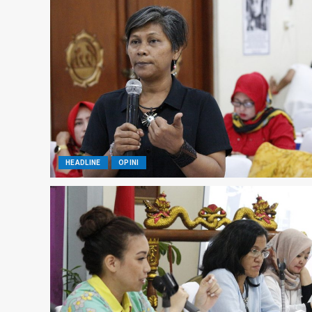
HEADLINE
OPINI