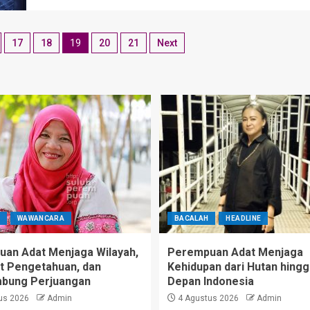
17
18
19
20
21
Next
WAWANCARA
BACALAH
HEADLINE
an Adat Menjaga Wilayah,
Perempuan Adat Menjaga
 Pengetahuan, dan
Kehidupan dari Hutan hing
bung Perjuangan
Depan Indonesia
us 2026
Admin
4 Agustus 2026
Admin