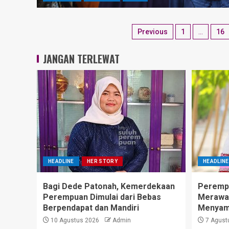
Previous
1
…
16
JANGAN TERLEWAT
HEADLINE
HER STORY
HEADLINE
Bagi Dede Patonah, Kemerdekaan
Perempu
Perempuan Dimulai dari Bebas
Merawat
Berpendapat dan Mandiri
Menyam
10 Agustus 2026
Admin
7 Agust