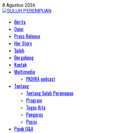
Skip
8 Agustus 2026
to
content
Primary
Berita
Menu
Opini
Press Release
Her Story
Suluh
Bergabung
Kontak
Multimedia
PADIRA podcast
Tentang
Tentang Suluh Perempuan
Program
Tugas Kita
Pengurus
Posisi
Pojok Q&A